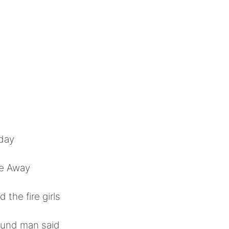
day
te Away
the fire girls
ound man said